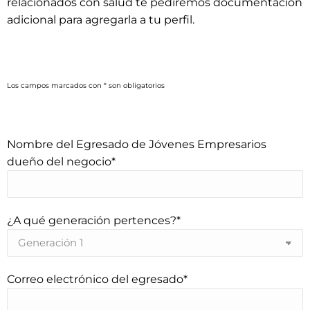
relacionados con salud te pediremos documentación
adicional para agregarla a tu perfil.
Los campos marcados con * son obligatorios
Nombre del Egresado de Jóvenes Empresarios
Please leave this field empty.
dueño del negocio*
¿A qué generación pertences?*
Correo electrónico del egresado*