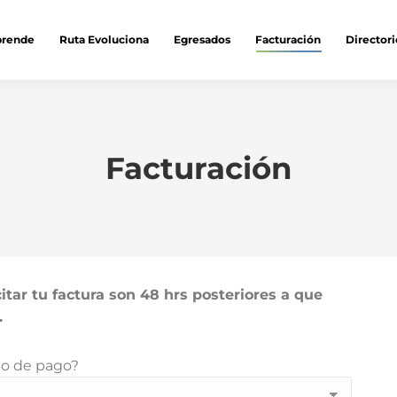
prende
Ruta Evoluciona
Egresados
Facturación
Directori
Facturación
icitar tu factura son 48 hrs posteriores a que
.
eld empty.
do de pago?