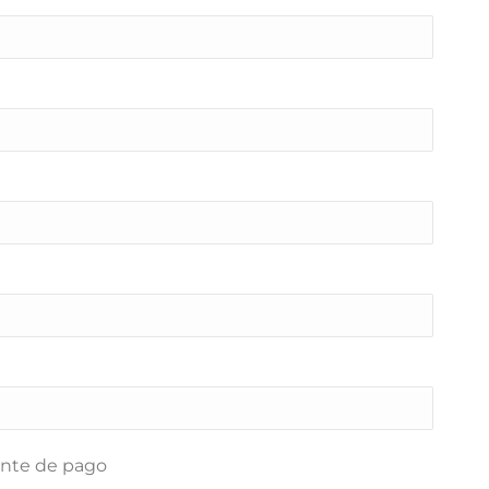
eld empty.
nte de pago